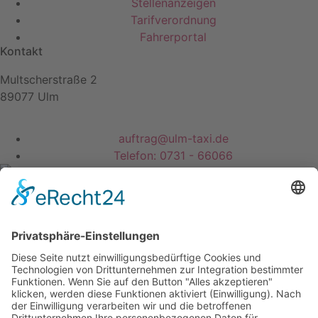
Stellenanzeigen
Tarifverordnung
Fahrerportal
Kontakt
Multscherstraße 2
89077 Ulm
auftrag@ulm-taxi.de
Telefon: 0731 - 66066
Impressum
Datenschutzerklärung
Cookie-Einstellungen
Mit ❤ created by www.webagentur-flake.de – 2023 ©